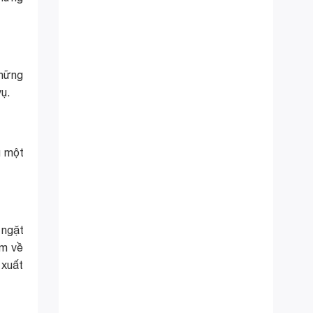
những
vụ.
ụ một
 ngặt
âm về
 xuất