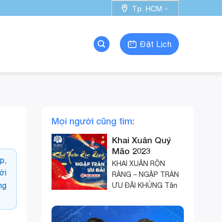
Tp. HCM
Đặt Lịch
Mọi người cũng tìm:
Khai Xuân Quý
Mão 2023
p,
KHAI XUÂN RỘN
ời
RÀNG – NGẬP TRÀN
ng
ƯU ĐÃI KHỦNG Tân
niên rộn ràng, ngập
tràn hạnh phúc. Đầu
Xuân năm mới cầu