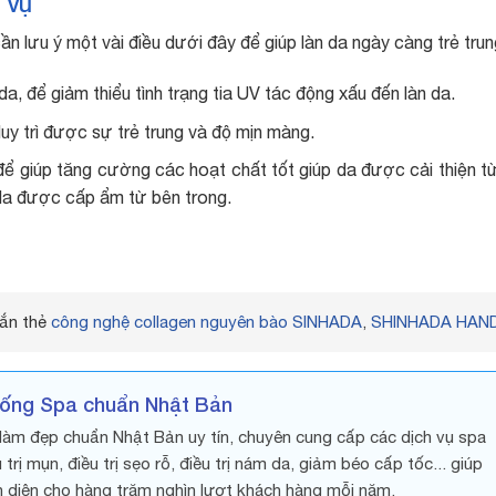
h vụ
ần lưu ý một vài điều dưới đây để giúp làn da ngày càng trẻ trun
 để giảm thiểu tình trạng tia UV tác động xấu đến làn da.
 trì được sự trẻ trung và độ mịn màng.
để giúp tăng cường các hoạt chất tốt giúp da được cải thiện t
da được cấp ẩm từ bên trong.
ắn thẻ
công nghệ collagen nguyên bào SINHADA
,
SHINHADA HAN
hống Spa chuẩn Nhật Bản
làm đẹp chuẩn Nhật Bản uy tín, chuyên cung cấp các dịch vụ spa
trị mụn, điều trị sẹo rỗ, điều trị nám da, giảm béo cấp tốc... giúp
 diện cho hàng trăm nghìn lượt khách hàng mỗi năm.