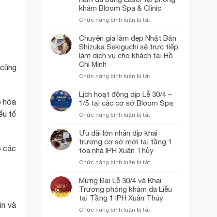
dịp
khám Bloom Spa & Clinic
sinh
ở
Chức năng bình luận bị tắt
nhật
Giải
8
mã
Chuyên gia làm đẹp Nhật Bản
năm
công
của
Shizuka Sekiguchi sẽ trực tiếp
nghệ
thương
làm dịch vụ cho khách tại Hồ
trị
hiệu
Chí Minh
 cũng
nám
Bloom
ở
Chức năng bình luận bị tắt
công
Spa
Chuyên
nghệ
&
gia
Lịch hoạt động dịp Lễ 30/4 –
Nhật
Clinic!
làm
o hóa
Bản:
1/5 tại các cơ sở Bloom Spa
đẹp
Điều
ếu tố
ở
Chức năng bình luận bị tắt
Nhật
trị
Lịch
Bản
nám
hoạt
Ưu đãi lớn nhân dịp khai
Shizuka
da
động
trương cơ sở mới tại tầng 1
Sekiguchi
bằng
dịp
p các
tòa nhà IPH Xuân Thủy
sẽ
Laser
Lễ
trực
tại
ở
Chức năng bình luận bị tắt
30/4
tiếp
phòng
Ưu
–
làm
khám
đãi
Mừng Đại Lễ 30/4 và Khai
1/5
dịch
Bloom
lớn
Trương phòng khám da Liễu
tại
vụ
Spa
nhân
các
tại Tầng 1 IPH Xuân Thủy
cho
&
dịp
in và
cơ
khách
Clinic
ở
Chức năng bình luận bị tắt
khai
sở
tại