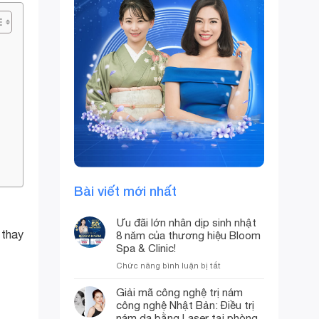
chúc cho quý khách
hàng nhà Bloom luôn
tươi trẻ rạng ngời,
tinh thần phơi phới.
Xuân đến rồi Xuân
qua, Bloom Spa vẫn
ở đây, chuẩn bị tươm
tất để mang…
Bài viết mới nhất
Ưu đãi lớn nhân dịp sinh nhật
 thay
8 năm của thương hiệu Bloom
Spa & Clinic!
ở
Chức năng bình luận bị tắt
Ưu
đãi
Giải mã công nghệ trị nám
lớn
công nghệ Nhật Bản: Điều trị
nhân
nám da bằng Laser tại phòng