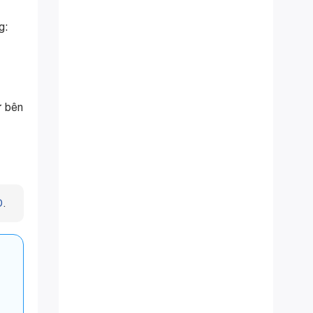
g:
ừ bên
D
.