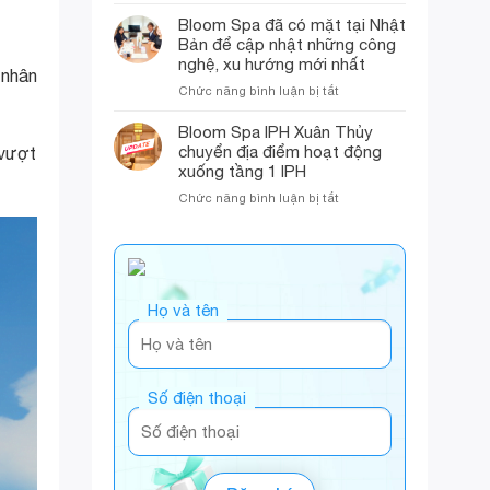
Mừng
trương
Bloom
Hồ
Đại
Bloom Spa đã có mặt tại Nhật
cơ
Spa
Chí
Lễ
Bản để cập nhật những công
sở
Minh
30/4
mới
nghệ, xu hướng mới nhất
 nhân
và
tại
ở
Chức năng bình luận bị tắt
Khai
tầng
Bloom
Trương
1
Spa
Bloom Spa IPH Xuân Thủy
phòng
tòa
đã
chuyển địa điểm hoạt động
khám
 vượt
nhà
có
da
xuống tầng 1 IPH
IPH
mặt
Liễu
Xuân
ở
Chức năng bình luận bị tắt
tại
tại
Thủy
Bloom
Nhật
Tầng
Spa
Bản
1
IPH
để
IPH
Xuân
cập
Xuân
Thủy
nhật
Thủy
Họ và tên
chuyển
những
địa
công
điểm
nghệ,
hoạt
xu
động
hướng
Số điện thoại
xuống
mới
tầng
nhất
1
IPH