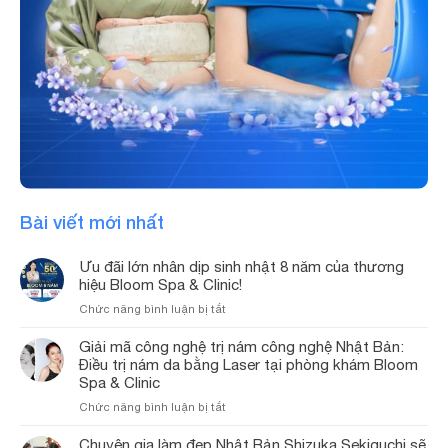
Bài viết mới nhất
Ưu đãi lớn nhân dịp sinh nhật 8 năm của thương
hiệu Bloom Spa & Clinic!
ở
Chức năng bình luận bị tắt
Ưu
đãi
Giải mã công nghệ trị nám công nghệ Nhật Bản:
lớn
Điều trị nám da bằng Laser tại phòng khám Bloom
nhân
Spa & Clinic
dịp
ở
Chức năng bình luận bị tắt
sinh
Giải
nhật
mã
Chuyên gia làm đẹp Nhật Bản Shizuka Sekiguchi sẽ
8