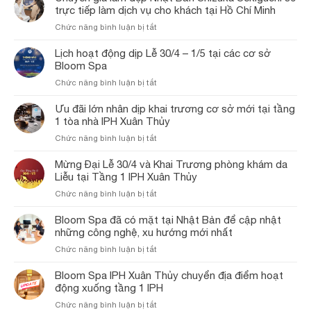
công
trực tiếp làm dịch vụ cho khách tại Hồ Chí Minh
năm
nghệ
của
ở
Chức năng bình luận bị tắt
trị
thương
Chuyên
nám
hiệu
gia
Lịch hoạt động dịp Lễ 30/4 – 1/5 tại các cơ sở
công
Bloom
làm
Bloom Spa
nghệ
Spa
đẹp
Nhật
&
ở
Chức năng bình luận bị tắt
Nhật
Bản:
Clinic!
Lịch
Bản
Điều
hoạt
Ưu đãi lớn nhân dịp khai trương cơ sở mới tại tầng
Shizuka
trị
động
1 tòa nhà IPH Xuân Thủy
Sekiguchi
nám
dịp
sẽ
da
ở
Chức năng bình luận bị tắt
Lễ
trực
bằng
Ưu
30/4
tiếp
Laser
đãi
Mừng Đại Lễ 30/4 và Khai Trương phòng khám da
–
làm
tại
lớn
Liễu tại Tầng 1 IPH Xuân Thủy
1/5
dịch
phòng
nhân
tại
vụ
ở
Chức năng bình luận bị tắt
khám
dịp
các
cho
Mừng
Bloom
khai
cơ
khách
Đại
Bloom Spa đã có mặt tại Nhật Bản để cập nhật
Spa
trương
sở
tại
Lễ
&
những công nghệ, xu hướng mới nhất
cơ
Bloom
Hồ
30/4
Clinic
sở
Spa
ở
Chức năng bình luận bị tắt
Chí
và
mới
Bloom
Minh
Khai
tại
Spa
Bloom Spa IPH Xuân Thủy chuyển địa điểm hoạt
Trương
tầng
đã
động xuống tầng 1 IPH
phòng
1
có
khám
tòa
ở
Chức năng bình luận bị tắt
mặt
da