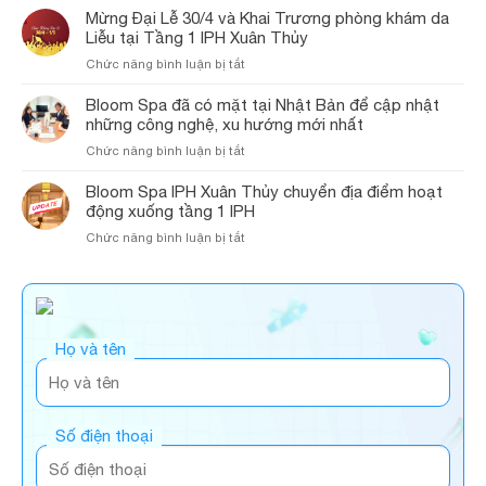
tiếp
Laser
đãi
Mừng Đại Lễ 30/4 và Khai Trương phòng khám da
–
làm
tại
lớn
Liễu tại Tầng 1 IPH Xuân Thủy
1/5
dịch
phòng
nhân
tại
vụ
ở
Chức năng bình luận bị tắt
khám
dịp
các
cho
Mừng
Bloom
khai
cơ
khách
Đại
Bloom Spa đã có mặt tại Nhật Bản để cập nhật
Spa
trương
sở
tại
Lễ
&
những công nghệ, xu hướng mới nhất
cơ
Bloom
Hồ
30/4
Clinic
sở
Spa
ở
Chức năng bình luận bị tắt
Chí
và
mới
Bloom
Minh
Khai
tại
Spa
Bloom Spa IPH Xuân Thủy chuyển địa điểm hoạt
Trương
tầng
đã
động xuống tầng 1 IPH
phòng
1
có
khám
tòa
ở
Chức năng bình luận bị tắt
mặt
da
nhà
Bloom
tại
Liễu
IPH
Spa
Nhật
tại
Xuân
IPH
Bản
Tầng
Thủy
Xuân
để
1
Thủy
cập
IPH
Họ và tên
chuyển
nhật
Xuân
địa
những
Thủy
điểm
công
hoạt
nghệ,
động
xu
Số điện thoại
xuống
hướng
tầng
mới
1
nhất