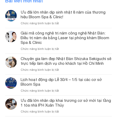
Bài viết mới nhất
Ưu đãi lớn nhân dịp sinh nhật 8 năm của thương
hiệu Bloom Spa & Clinic!
ở
Chức năng bình luận bị tắt
Ưu
đãi
Giải mã công nghệ trị nám công nghệ Nhật Bản:
lớn
Điều trị nám da bằng Laser tại phòng khám Bloom
nhân
Spa & Clinic
dịp
ở
Chức năng bình luận bị tắt
sinh
Giải
nhật
mã
Chuyên gia làm đẹp Nhật Bản Shizuka Sekiguchi sẽ
8
công
trực tiếp làm dịch vụ cho khách tại Hồ Chí Minh
năm
nghệ
của
ở
Chức năng bình luận bị tắt
trị
thương
Chuyên
nám
hiệu
gia
Lịch hoạt động dịp Lễ 30/4 – 1/5 tại các cơ sở
công
Bloom
làm
Bloom Spa
nghệ
Spa
đẹp
Nhật
&
ở
Chức năng bình luận bị tắt
Nhật
Bản:
Clinic!
Lịch
Bản
Điều
hoạt
Ưu đãi lớn nhân dịp khai trương cơ sở mới tại tầng
Shizuka
trị
động
1 tòa nhà IPH Xuân Thủy
Sekiguchi
nám
dịp
sẽ
da
ở
Chức năng bình luận bị tắt
Lễ
trực
bằng
Ưu
30/4